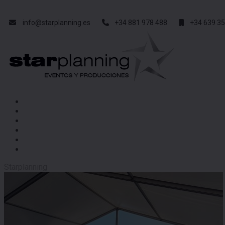
info@starplanning.es
+34 881 978 488
+34 639 35
Starplanning