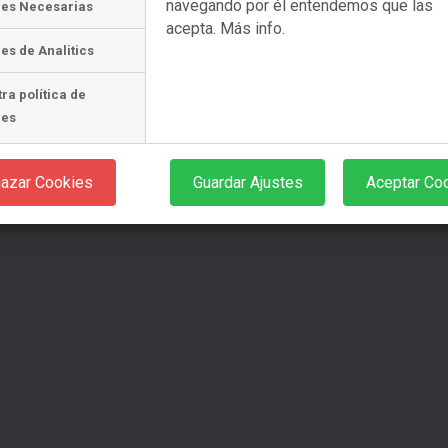
navegando por él entendemos que las
ies Necesarias
acepta.
Más info.
es de Analitics
o 2026
ra política de
ies
azar Cookies
Guardar Ajustes
Aceptar Co