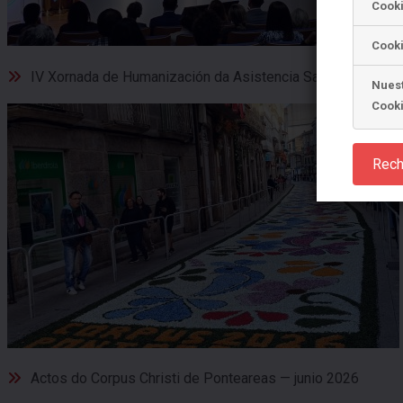
Cook
Cooki
IV Xornada de Humanización da Asistencia Sanitaria — juni
Nuest
Cook
Rech
Actos do Corpus Christi de Ponteareas — junio 2026