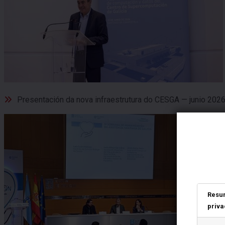
Presentación da nova infraestrutura do CESGA — junio 202
Resu
priva