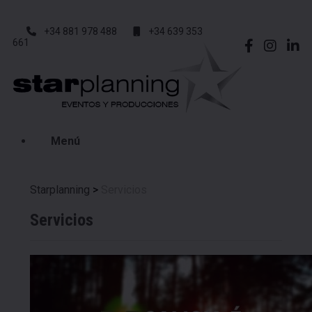
+34 881 978 488
+34 639 353
661
Menú
Starplanning
>
Servicios
Servicios