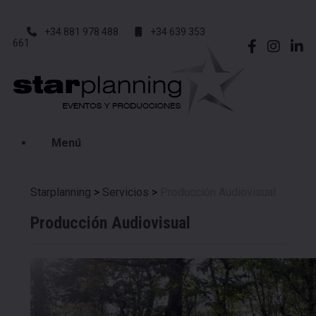
+34 881 978 488
+34 639 353
661
Menú
Starplanning
>
Servicios
>
Producción Audiovisual
Producción Audiovisual