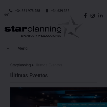
+34 881 978 488
+34 639 353
661
Menú
Starplanning
>
Últimos Eventos
Últimos Eventos