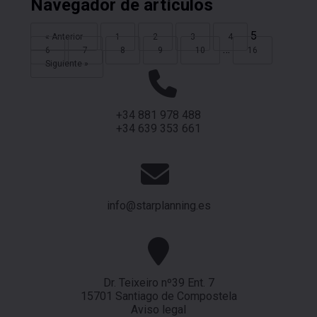
Navegador de artículos
5
« Anterior
1
2
3
4
…
6
7
8
9
10
16
Siguiente »
+34 881 978 488
+34 639 353 661
info@starplanning.es
Dr. Teixeiro nº39 Ent. 7
15701 Santiago de Compostela
Aviso legal