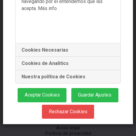
navegando por él entendemos que las
Navegador de artículos
acepta.
Más info.
+34 881 978 488
Cookies Necesarias
+34 639 353 661
Cookies de Analitics
Nuestra política de Cookies
info@starplanning.es
Aceptar Cookies
Guardar Ajustes
Rechazar Cookies
Dr. Teixeiro nº39 Ent. 7
15701 Santiago de Compostela
Aviso legal
Política de privacidad