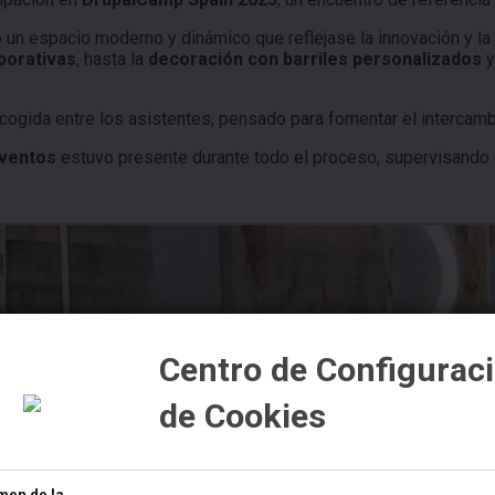
o un espacio moderno y dinámico que reflejase la innovación y la
porativas
, hasta la
decoración con barriles personalizados
y
 acogida entre los asistentes, pensado para fomentar el intercamb
eventos
estuvo presente durante todo el proceso, supervisando 
Centro de Configurac
de Cookies
men de la