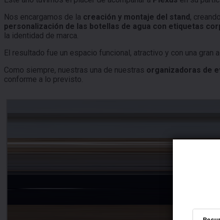
Nos encargamos de la
creación y
montaje del stand
, creand
personalización de las botellas de agua con etiquetas cor
la identidad de marca.
El resultado fue un espacio funcional, atractivo y con una gran
Como siempre, nuestras una de nuestras
organizadoras de 
conforme a lo previsto.
Resu