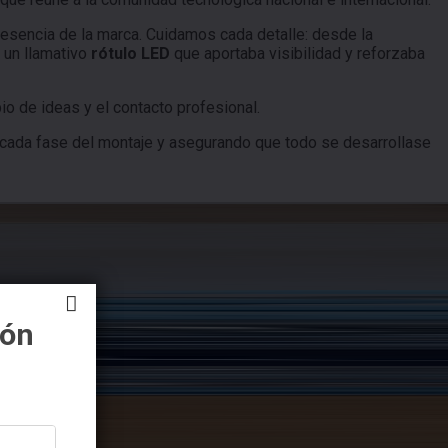
 esencia de la marca. Cuidamos cada detalle: desde la
 un llamativo
rótulo LED
que aportaba visibilidad y reforzaba
io de ideas y el contacto profesional.
cada fase del montaje y asegurando que todo se desarrollase
ión