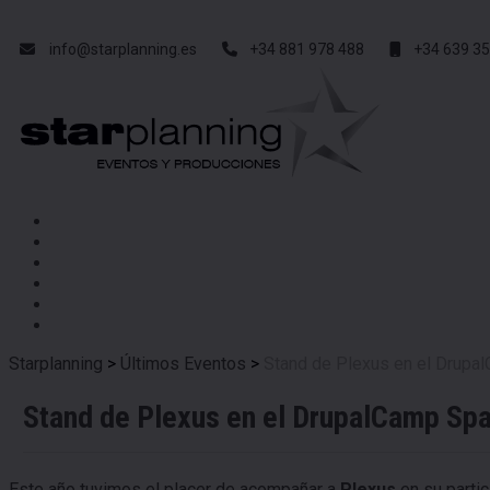
info@starplanning.es
+34 881 978 488
+34 639 35
Starplanning
>
Últimos Eventos
>
Stand de Plexus en el Drupa
Stand de Plexus en el DrupalCamp Sp
Este año tuvimos el placer de acompañar a
Plexus
en su parti