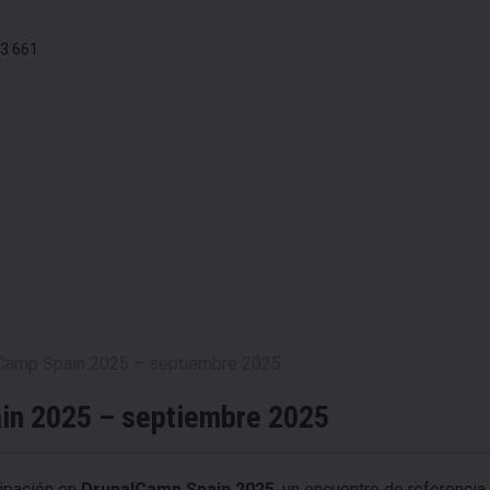
3 661
lCamp Spain 2025 – septiembre 2025
ain 2025 – septiembre 2025
cipación en
DrupalCamp Spain 2025
, un encuentro de referencia