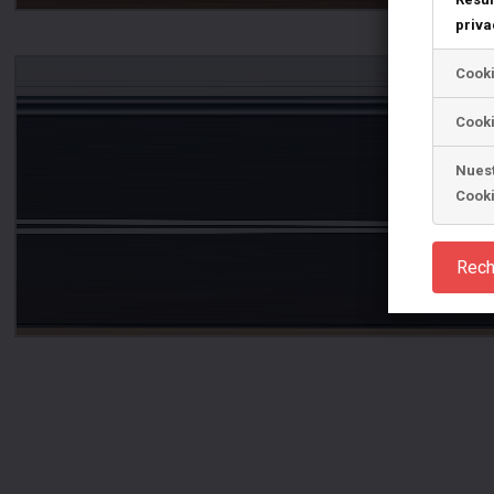
priva
Cook
Cooki
Nuest
Cook
Rech