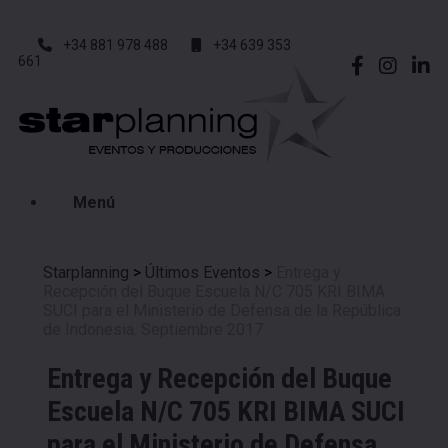
+34 881 978 488
+34 639 353
661
Menú
Starplanning
>
Últimos Eventos
>
Entrega y
Recepción del Buque Escuela N/C 705 KRI BIMA
SUCI para el Ministerio de Defensa de la República
de Indonesia. Septiembre 2017
Entrega y Recepción del Buque
Escuela N/C 705 KRI BIMA SUCI
para el Ministerio de Defensa