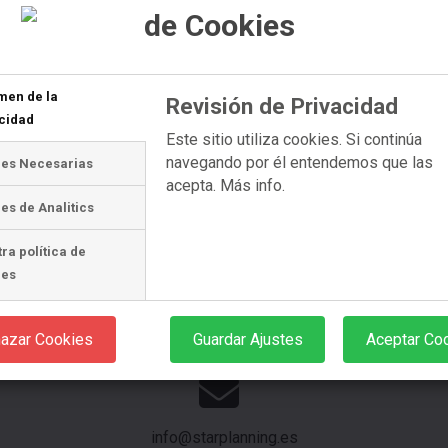
de Cookies
men de la
Revisión de Privacidad
cidad
Este sitio utiliza cookies. Si continúa
navegando por él entendemos que las
ies Necesarias
acepta.
Más info.
es de Analitics
ra política de
ies
azar Cookies
Guardar Ajustes
Aceptar Co
info@starplanning.es