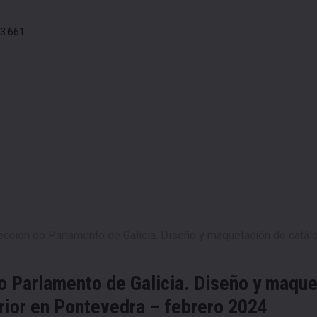
3 661
ección do Parlamento de Galicia. Diseño y maquetación de catálog
o Parlamento de Galicia. Diseño y maque
erior en Pontevedra – febrero 2024