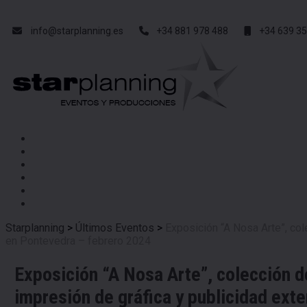
info@starplanning.es
+34 881 978 488
+34 639 35
Starplanning
>
Últimos Eventos
>
Exposición “A Nosa Arte”, col
en Pontevedra – febrero 2024
Exposición “A Nosa Arte”, colección d
impresión de gráfica y publicidad ext