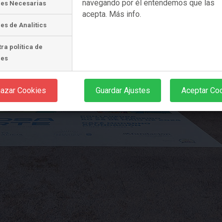
navegando por él entendemos que las
ies Necesarias
acepta.
Más info.
es de Analitics
ra política de
ies
azar Cookies
Guardar Ajustes
Aceptar Co