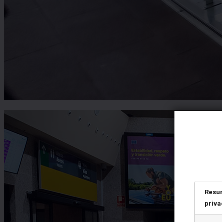
Resu
priva