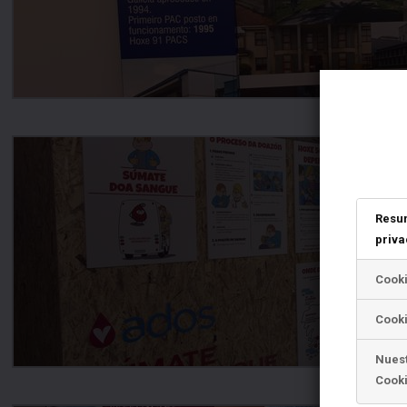
Resu
priva
Cook
Cooki
Nuest
Cook