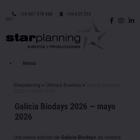
+34 881 978 488
+34 639 353
661
Menú
Starplanning
>
Últimos Eventos
>
Galicia Biodays
2026 — mayo 2026
Galicia Biodays 2026 — mayo
2026
Una nueva edición de
Galicia Biodays
se celebra