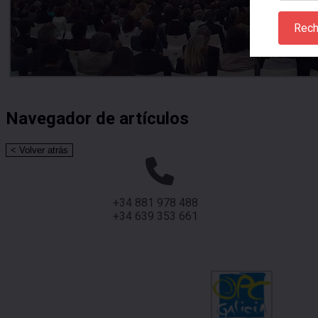
Rech
Navegador de artículos
+34 881 978 488
+34 639 353 661