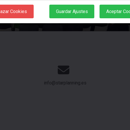
azar Cookies
Guardar Ajustes
Aceptar Co
info@starplanning.es