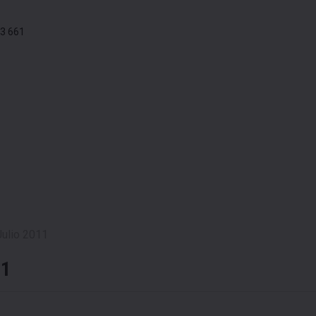
3 661
Julio 2011
11