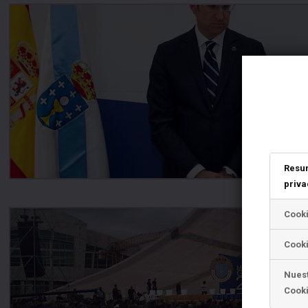
Resu
priva
Cook
Cooki
Nuest
Cook