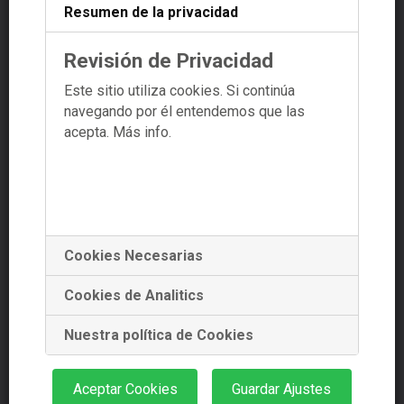
Resumen de la privacidad
+34 881 978 488
+34 639 353 661
Revisión de Privacidad
Este sitio utiliza cookies. Si continúa
navegando por él entendemos que las
info@starplanning.es
acepta.
Más info.
Dr. Teixeiro nº39 Ent. 7
15701 Santiago de Compostela
Cookies Necesarias
Aviso legal
Política de privacidad
Cookies de Analitics
Política de cookies
Nuestra política de Cookies
Aceptar Cookies
Guardar Ajustes