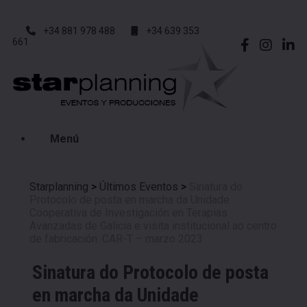
+34 881 978 488
+34 639 353
661
Menú
Starplanning
>
Últimos Eventos
>
Sinatura do
Protocolo de posta en marcha da Unidade
Cooperativa de Investigación en Terapias
Avanzadas de Galicia e visita institucional ao centro
de fabricación. CAR-T – marzo 2023
Sinatura do Protocolo de posta
en marcha da Unidade