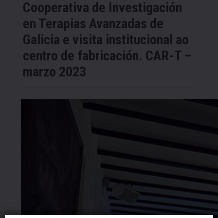
Cooperativa de Investigación
en Terapias Avanzadas de
Galicia e visita institucional ao
centro de fabricación. CAR-T –
marzo 2023