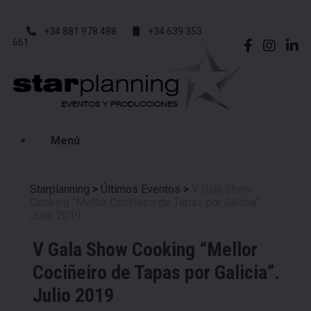
+34 881 978 488
+34 639 353
661
Menú
Starplanning
>
Últimos Eventos
>
V Gala Show
Cooking “Mellor Cociñeiro de Tapas por Galicia”.
Julio 2019
V Gala Show Cooking “Mellor
Cociñeiro de Tapas por Galicia”.
Julio 2019