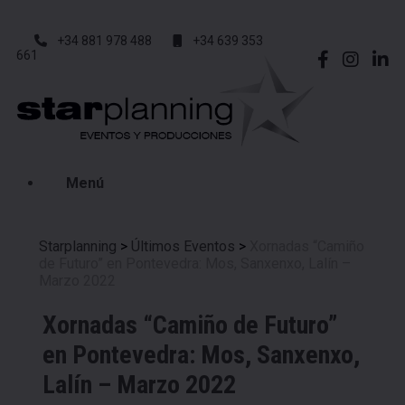
+34 881 978 488
+34 639 353
661
Menú
Starplanning
>
Últimos Eventos
>
Xornadas “Camiño
de Futuro” en Pontevedra: Mos, Sanxenxo, Lalín –
Marzo 2022
Xornadas “Camiño de Futuro”
en Pontevedra: Mos, Sanxenxo,
Lalín – Marzo 2022